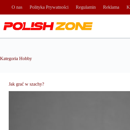
Przejdź
O nas
Polityka Prywatności
Regulamin
Reklama
K
do
treści
Kategoria
Hobby
Jak grać w szachy?