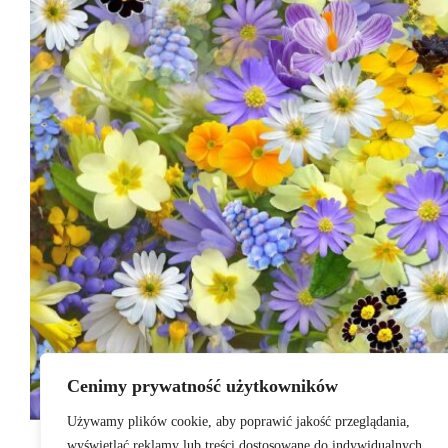
Cenimy prywatność użytkowników
Używamy plików cookie, aby poprawić jakość przeglądania,
Michał Wiśniewski
20 stycznia 2020
wyświetlać reklamy lub treści dostosowane do indywidualnych