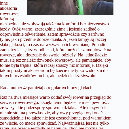
inne
akcesoria
rowerowe
,
które są
niezbędne, ale wpływają także na komfort i bezpieczeństwo
jazdy. Otóż warto, szczególnie zimą i jesienią zadbać o
odpowiednie oświetlenie, zatem sprawdźcie czy zarówno
tylne, jak i przednie dobrze działa. A jeżeli lampy są raczej
słabej jakości, to czas najwyższy na ich wymianę. Ponadto
zaopatrzcie się też w odblaski, które możecie zamontować na
rowerze, ale i doczepić do swojej odzieży. Na jednośladzie
musi się też znaleźć dzwonek rowerowy, ale pamiętajcie, aby
to nie była trąbka, która raczej straszy niż informuje. Dzięki
takim prostymi akcesoriom będziecie nie tylko widoczni dla
innych uczestników ruchu, ale będziecie też słyszalni.
Rada numer 4: pamiętaj o regularnych przeglądach
Raz na dwa miesiące warto oddać swój rower na przegląd do
serwisu rowerowego. Dzięki temu będziecie mieć pewność,
że wszystkie podzespoły sprawnie działają. Ale oczywiście
nic nie stoi na przeszkodzie, aby owy przegląd wykonać
samodzielnie i to także nie jest czasochłonne, pod warunkiem,
że wiecie, co macie sprawdzać. Najważniejsza jest nie tylko
rama, ale przede wszystkim hamulce, choć nie można też