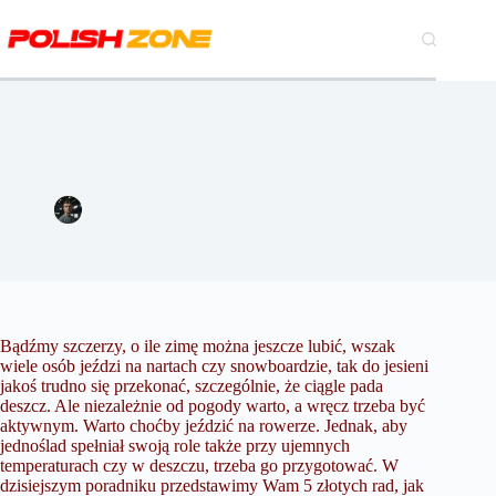
Przejdź
do
treści
Jak przygotować rower do jesiennych szaleństw i zimowych
aktywności? 5 złotych rad – poznaj je wszystkie!
Jakub Dąbrowski
2 listopada 2020
Hobby
Bądźmy szczerzy, o ile zimę można jeszcze lubić, wszak
wiele osób jeździ na nartach czy snowboardzie, tak do jesieni
jakoś trudno się przekonać, szczególnie, że ciągle pada
deszcz. Ale niezależnie od pogody warto, a wręcz trzeba być
aktywnym. Warto choćby jeździć na rowerze. Jednak, aby
jednoślad spełniał swoją role także przy ujemnych
temperaturach czy w deszczu, trzeba go przygotować. W
dzisiejszym poradniku przedstawimy Wam 5 złotych rad, jak