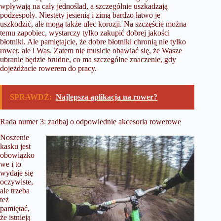
wpływają na cały jednoślad, a szczególnie uszkadzają
podzespoły. Niestety jesienią i zimą bardzo łatwo je
uszkodzić, ale mogą także ulec korozji. Na szczęście można
temu zapobiec, wystarczy tylko zakupić dobrej jakości
błotniki. Ale pamiętajcie, że dobre błotniki chronią nie tylko
rower, ale i Was. Zatem nie musicie obawiać się, że Wasze
ubranie będzie brudne, co ma szczególne znaczenie, gdy
dojeżdżacie rowerem do pracy.
SPRAWDŹ:
Najlepsza aplikacja na rower?
Rada numer 3: zadbaj o odpowiednie akcesoria rowerowe
Noszenie
kasku jest
obowiązko
we i to
wydaje się
oczywiste,
ale trzeba
też
pamiętać,
że istnieją