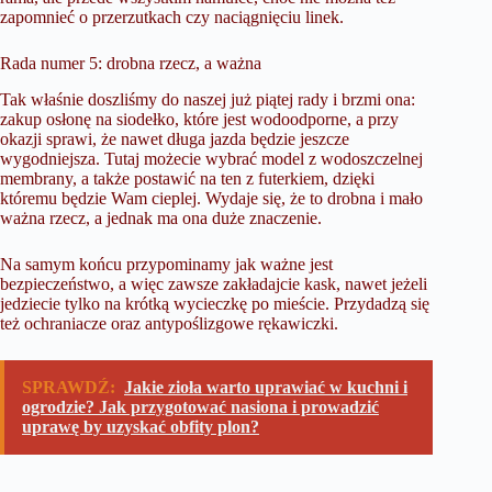
zapomnieć o przerzutkach czy naciągnięciu linek.
Rada numer 5: drobna rzecz, a ważna
Tak właśnie doszliśmy do naszej już piątej rady i brzmi ona:
zakup osłonę na siodełko, które jest wodoodporne, a przy
okazji sprawi, że nawet długa jazda będzie jeszcze
wygodniejsza. Tutaj możecie wybrać model z wodoszczelnej
membrany, a także postawić na ten z futerkiem, dzięki
któremu będzie Wam cieplej. Wydaje się, że to drobna i mało
ważna rzecz, a jednak ma ona duże znaczenie.
Na samym końcu przypominamy jak ważne jest
bezpieczeństwo, a więc zawsze zakładajcie kask, nawet jeżeli
jedziecie tylko na krótką wycieczkę po mieście. Przydadzą się
też ochraniacze oraz antypoślizgowe rękawiczki.
SPRAWDŹ:
Jakie zioła warto uprawiać w kuchni i
ogrodzie? Jak przygotować nasiona i prowadzić
uprawę by uzyskać obfity plon?