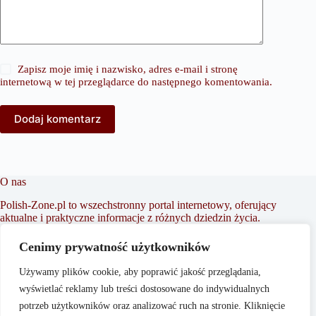
Zapisz moje imię i nazwisko, adres e-mail i stronę
internetową w tej przeglądarce do następnego komentowania.
Dodaj komentarz
O nas
Polish-Zone.pl to wszechstronny portal internetowy, oferujący
aktualne i praktyczne informacje z różnych dziedzin życia.
Naszym celem jest dostarczanie treści, które wspierają
czytelników w podejmowaniu świadomych decyzji oraz
Cenimy prywatność użytkowników
inspirowaniu do działania. Dbamy o to, aby nasze artykuły
były zrozumiałe i dostępne dla każdego, niezależnie od
Używamy plików cookie, aby poprawić jakość przeglądania,
poziomu wiedzy w danym zakresie.
wyświetlać reklamy lub treści dostosowane do indywidualnych
potrzeb użytkowników oraz analizować ruch na stronie. Kliknięcie