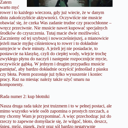
Zatem
warto myć
rower i to każdego wieczora, gdy już wiecie, że w danym
dniu zakończyliście aktywności. Oczywiście nie musicie
obawiać się, że czeka Was zadanie trudne czy pracochłonne –
wręcz przeciwnie. Nie musicie nawet kupować specjalnych
środków do czyszczenia. Tutaj macie dwie możliwości.
Zaczniemy od tej szybszej i nowocześniejszej, a mianowicie
jeżeli macie myjkę ciśnieniową to rower i to dokładnie
umyjecie w dwie minuty. A jeżeli jej nie posiadacie, to
postawcie na klasykę, czyli do ciepłej wody, wlejcie trochę
zwykłego płynu do naczyń i następnie rozpocznijcie mycie,
oczywiście gąbką. W jednym i drugim przypadku musicie
pamiętać, aby bardzo dokładnie oczyścić jednoślad z piasku
czy błota. Potem pozostaje już tylko wysuszenie i koniec
pracy. Raz na miesiąc należy także użyć smaru na
komponenty.
Rada numer 2: kup błotniki
Nasza druga rada także jest truizmem i to w pełnej postaci, ale
mimo wszystko wiele osób zapomina o prostych rzeczach, a
my chcemy Wam je przypominać. A więc przechodząc już do
rzeczy to zapewne domyślacie się, że wilgoć, błoto, deszcz,
śnieg, mróz, piasek, żwir oraz sól bardzo negatywnie