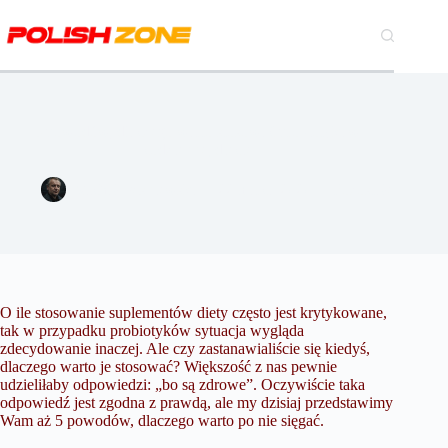
Przejdź
do
treści
5 powodów, dlaczego warto stosować probiotyki w
codziennej diecie
Michał Wiśniewski
22 marca 2020
Pozostałe
O ile stosowanie suplementów diety często jest krytykowane,
tak w przypadku probiotyków sytuacja wygląda
zdecydowanie inaczej. Ale czy zastanawialiście się kiedyś,
dlaczego warto je stosować? Większość z nas pewnie
udzieliłaby odpowiedzi: „bo są zdrowe”. Oczywiście taka
odpowiedź jest zgodna z prawdą, ale my dzisiaj przedstawimy
Wam aż 5 powodów, dlaczego warto po nie sięgać.