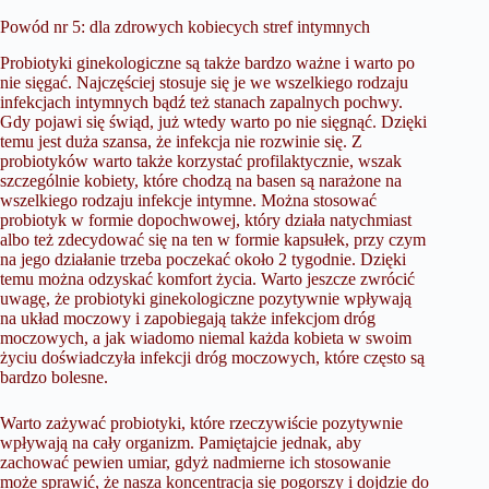
Powód nr 5: dla zdrowych kobiecych stref intymnych
Probiotyki ginekologiczne są także bardzo ważne i warto po
nie sięgać. Najczęściej stosuje się je we wszelkiego rodzaju
infekcjach intymnych bądź też stanach zapalnych pochwy.
Gdy pojawi się świąd, już wtedy warto po nie sięgnąć. Dzięki
temu jest duża szansa, że infekcja nie rozwinie się. Z
probiotyków warto także korzystać profilaktycznie, wszak
szczególnie kobiety, które chodzą na basen są narażone na
wszelkiego rodzaju infekcje intymne. Można stosować
probiotyk w formie dopochwowej, który działa natychmiast
albo też zdecydować się na ten w formie kapsułek, przy czym
na jego działanie trzeba poczekać około 2 tygodnie. Dzięki
temu można odzyskać komfort życia. Warto jeszcze zwrócić
uwagę, że probiotyki ginekologiczne pozytywnie wpływają
na układ moczowy i zapobiegają także infekcjom dróg
moczowych, a jak wiadomo niemal każda kobieta w swoim
życiu doświadczyła infekcji dróg moczowych, które często są
bardzo bolesne.
Warto zażywać probiotyki, które rzeczywiście pozytywnie
wpływają na cały organizm. Pamiętajcie jednak, aby
zachować pewien umiar, gdyż nadmierne ich stosowanie
może sprawić, że nasza koncentracja się pogorszy i dojdzie do