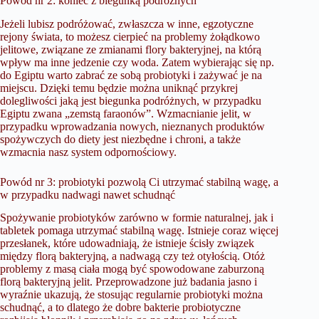
Powód nr 2: koniec z biegunką podróżnych
Jeżeli lubisz podróżować, zwłaszcza w inne, egzotyczne
rejony świata, to możesz cierpieć na problemy żołądkowo
jelitowe, związane ze zmianami flory bakteryjnej, na którą
wpływ ma inne jedzenie czy woda. Zatem wybierając się np.
do Egiptu warto zabrać ze sobą probiotyki i zażywać je na
miejscu. Dzięki temu będzie można uniknąć przykrej
dolegliwości jaką jest biegunka podróżnych, w przypadku
Egiptu zwana „zemstą faraonów”. Wzmacnianie jelit, w
przypadku wprowadzania nowych, nieznanych produktów
spożywczych do diety jest niezbędne i chroni, a także
wzmacnia nasz system odpornościowy.
Powód nr 3: probiotyki pozwolą Ci utrzymać stabilną wagę, a
w przypadku nadwagi nawet schudnąć
Spożywanie probiotyków zarówno w formie naturalnej, jak i
tabletek pomaga utrzymać stabilną wagę. Istnieje coraz więcej
przesłanek, które udowadniają, że istnieje ścisły związek
między florą bakteryjną, a nadwagą czy też otyłością. Otóż
problemy z masą ciała mogą być spowodowane zaburzoną
florą bakteryjną jelit. Przeprowadzone już badania jasno i
wyraźnie ukazują, że stosując regularnie probiotyki można
schudnąć, a to dlatego że dobre bakterie probiotyczne