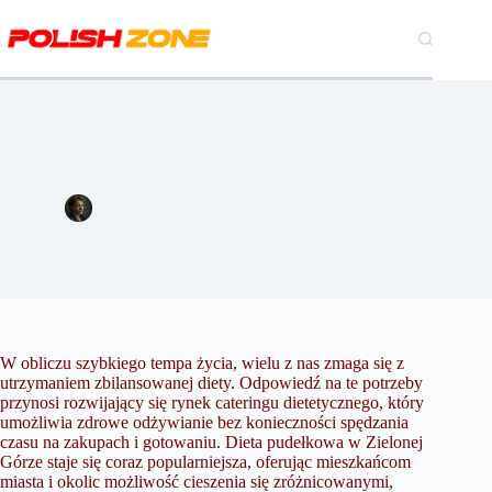
Przejdź
do
treści
Dieta pudełkowa w Zielonej Górze – Twój plan na zdrowe
odżywianie
Magdalena Szymańska
17 marca 2024
Kuchnia
,
Lifestyle
W obliczu szybkiego tempa życia, wielu z nas zmaga się z
utrzymaniem zbilansowanej diety. Odpowiedź na te potrzeby
przynosi rozwijający się rynek cateringu dietetycznego, który
umożliwia zdrowe odżywianie bez konieczności spędzania
czasu na zakupach i gotowaniu. Dieta pudełkowa w Zielonej
Górze staje się coraz popularniejsza, oferując mieszkańcom
miasta i okolic możliwość cieszenia się zróżnicowanymi,