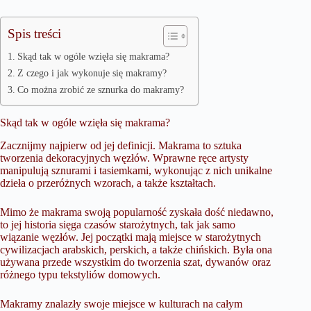
Spis treści
Skąd tak w ogóle wzięła się makrama?
Z czego i jak wykonuje się makramy?
Co można zrobić ze sznurka do makramy?
Skąd tak w ogóle wzięła się makrama?
Zacznijmy najpierw od jej definicji. Makrama to sztuka
tworzenia dekoracyjnych węzłów. Wprawne ręce artysty
manipulują sznurami i tasiemkami, wykonując z nich unikalne
dzieła o przeróżnych wzorach, a także kształtach.
Mimo że makrama swoją popularność zyskała dość niedawno,
to jej historia sięga czasów starożytnych, tak jak samo
wiązanie węzłów. Jej początki mają miejsce w starożytnych
cywilizacjach arabskich, perskich, a także chińskich. Była ona
używana przede wszystkim do tworzenia szat, dywanów oraz
różnego typu tekstyliów domowych.
Makramy znalazły swoje miejsce w kulturach na całym