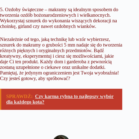
5. Ozdoby świąteczne – makramy są idealnym sposobem do
tworzenia ozdób bożonarodzeniowych i wielkanocnych.
Wykorzystaj sznurek do wykonania wiszących dekoracji na
choinkę, girland czy nawet ozdobnych wianków.
Niezależnie od tego, jaką technikę lub wzór wybierzesz,
sznurek do makramy o grubości 5 mm nadaje się do tworzenia
różnych pięknych i oryginalnych przedmiotów. Bądź
kreatywny, eksperymentuj i ciesz się możliwościami, jakie
daje Ci ten produkt. Każdy dom i garderoba z pewnością
zostaną uzupełnione o ciekawe oraz unikalne dodatki.
Pamiętaj, że jedynym ograniczeniem jest Twoja wyobraźnia!
Czy jesteś gotowy, aby spróbować?
SPRAWDŹ:
Czy karma rybna to najlepszy wybór
dla każdego kota?