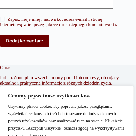
Zapisz moje imię i nazwisko, adres e-mail i stronę
internetową w tej przeglądarce do następnego komentowania.
Dodaj komentarz
O nas
Polish-Zone.pl to wszechstronny portal internetowy, oferujący
aktualne i praktyczne informacje z różnych dziedzin życia.
Naszym celem jest dostarczanie treści, które wspierają
czytelników w podejmowaniu świadomych decyzji oraz
Cenimy prywatność użytkowników
inspirowaniu do działania. Dbamy o to, aby nasze artykuły
były zrozumiałe i dostępne dla każdego, niezależnie od
Używamy plików cookie, aby poprawić jakość przeglądania,
poziomu wiedzy w danym zakresie.
wyświetlać reklamy lub treści dostosowane do indywidualnych
potrzeb użytkowników oraz analizować ruch na stronie. Kliknięcie
przycisku „Akceptuj wszystkie” oznacza zgodę na wykorzystywanie
przez nas plików cookie.