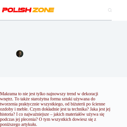
Przejdź
do
treści
Czym jest makrama? Wprowadzenie do sztuki splotów i
węzłów
Magdalena Szymańska
4 sierpnia 2023
Lifestyle
Makrama to nie jest tylko najnowszy trend w dekoracji
wnętrz. To także starożytna forma sztuki używana do
tworzenia praktycznie wszystkiego, od biżuterii po ścienne
ozdoby i meble. Czym dokładnie jest ta technika? Jaka jest jej
historia? I co najważniejsze – jakich materiałów używa się
podczas jej plecenia? O tym wszystkich dowiesz się z
poniższego artykułu.