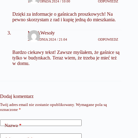
17 LISTOPADA 2024 / 10:00
ODPOWIEDZ
Dzięki za informacje o gaśnicach proszkowych! Na
pewno skorzystam z rad i kupię jedną do mieszkania.
MarekWesoły
28 GRUDNIA 2024 / 21:04
ODPOWIEDZ
Bardzo ciekawy tekst! Zawsze myślałem, że gaśnice są
tylko w budynkach. Teraz wiem, że trzeba je mieć też
w domu.
Dodaj komentarz
Twój adres email nie zostanie opublikowany.
Wymagane pola są
oznaczone
*
Nazwa
*