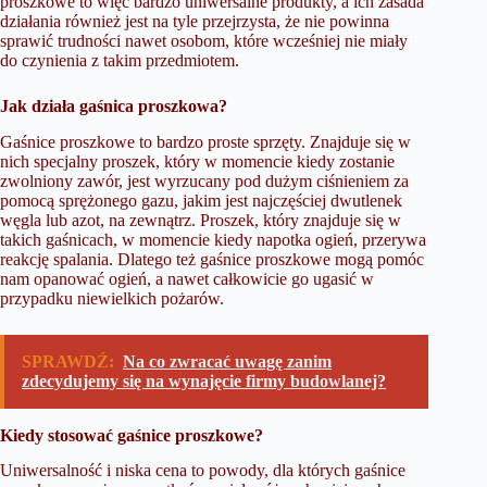
proszkowe
to więc bardzo uniwersalne produkty, a ich zasada
działania również jest na tyle przejrzysta, że nie powinna
sprawić trudności nawet osobom, które wcześniej nie miały
do czynienia z takim przedmiotem.
Jak działa gaśnica proszkowa?
Gaśnice proszkowe to bardzo proste sprzęty. Znajduje się w
nich specjalny proszek, który w momencie kiedy zostanie
zwolniony zawór, jest wyrzucany pod dużym ciśnieniem za
pomocą sprężonego gazu, jakim jest najczęściej dwutlenek
węgla lub azot, na zewnątrz. Proszek, który znajduje się w
takich gaśnicach, w momencie kiedy napotka ogień, przerywa
reakcję spalania. Dlatego też gaśnice proszkowe mogą pomóc
nam opanować ogień, a nawet całkowicie go ugasić w
przypadku niewielkich pożarów.
SPRAWDŹ:
Na co zwracać uwagę zanim
zdecydujemy się na wynajęcie firmy budowlanej?
Kiedy stosować gaśnice proszkowe?
Uniwersalność i niska cena to powody, dla których gaśnice