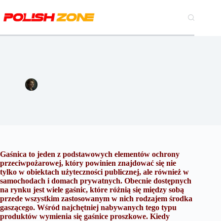
Przejdź
do
treści
Gaśnice proszkowe – kiedy je stosować i gdzie kupić?
Magdalena Szymańska
17 kwietnia 2024
Lifestyle
3 komentarze
Gaśnica to jeden z podstawowych elementów ochrony
przeciwpożarowej, który powinien znajdować się nie
tylko w obiektach użyteczności publicznej, ale również w
samochodach i domach prywatnych. Obecnie dostępnych
na rynku jest wiele gaśnic, które różnią się między sobą
przede wszystkim zastosowanym w nich rodzajem środka
gaszącego. Wśród najchętniej nabywanych tego typu
produktów wymienia się gaśnice proszkowe. Kiedy