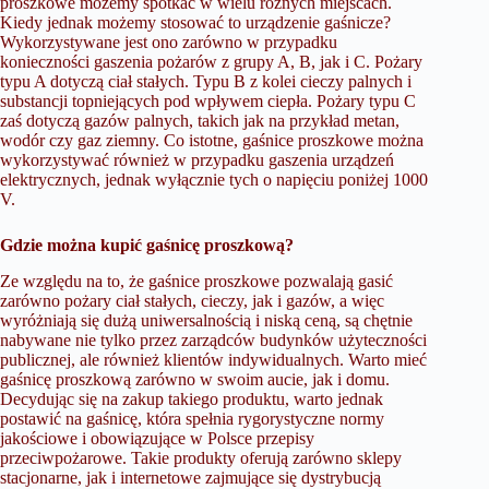
proszkowe możemy spotkać w wielu różnych miejscach.
Kiedy jednak możemy stosować to urządzenie gaśnicze?
Wykorzystywane jest ono zarówno w przypadku
konieczności gaszenia pożarów z grupy A, B, jak i C. Pożary
typu A dotyczą ciał stałych. Typu B z kolei cieczy palnych i
substancji topniejących pod wpływem ciepła. Pożary typu C
zaś dotyczą gazów palnych, takich jak na przykład metan,
wodór czy gaz ziemny. Co istotne, gaśnice proszkowe można
wykorzystywać również w przypadku gaszenia urządzeń
elektrycznych, jednak wyłącznie tych o napięciu poniżej 1000
V.
Gdzie można kupić gaśnicę proszkową?
Ze względu na to, że gaśnice proszkowe pozwalają gasić
zarówno pożary ciał stałych, cieczy, jak i gazów, a więc
wyróżniają się dużą uniwersalnością i niską ceną, są chętnie
nabywane nie tylko przez zarządców budynków użyteczności
publicznej, ale również klientów indywidualnych. Warto mieć
gaśnicę proszkową zarówno w swoim aucie, jak i domu.
Decydując się na zakup takiego produktu, warto jednak
postawić na gaśnicę, która spełnia rygorystyczne normy
jakościowe i obowiązujące w Polsce przepisy
przeciwpożarowe. Takie produkty oferują zarówno sklepy
stacjonarne, jak i internetowe zajmujące się dystrybucją