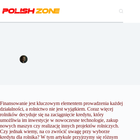
Przejdź
do
treści
Kredyt dla rolnika: Przewodnik po finansowaniu działalności
rolniczej
Magdalena Szymańska
21 maja 2024
Biznes
,
Firma
3 komentarze
Finansowanie jest kluczowym elementem prowadzenia każdej
działalności, a rolnictwo nie jest wyjątkiem. Coraz więcej
rolników decyduje się na zaciągnięcie kredytu, który
umożliwia im inwestycje w nowoczesne technologie, zakup
nowych maszyn czy realizację innych projektów rolniczych.
Czy jednak wiemy, na co zwrócić uwagę przy wyborze
kredytu dla rolnika? W tym artykule przyjrzymy się różnym