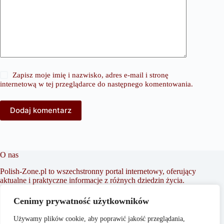
Zapisz moje imię i nazwisko, adres e-mail i stronę
internetową w tej przeglądarce do następnego komentowania.
Dodaj komentarz
O nas
Polish-Zone.pl to wszechstronny portal internetowy, oferujący
aktualne i praktyczne informacje z różnych dziedzin życia.
Naszym celem jest dostarczanie treści, które wspierają
czytelników w podejmowaniu świadomych decyzji oraz
Cenimy prywatność użytkowników
inspirowaniu do działania. Dbamy o to, aby nasze artykuły
były zrozumiałe i dostępne dla każdego, niezależnie od
Używamy plików cookie, aby poprawić jakość przeglądania,