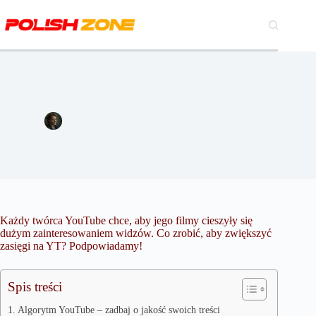
Przejdź
do
treści
Jak zwiększyć zasięgi na YouTube?
Magdalena Szymańska
22 maja 2023
Marketing
Każdy twórca YouTube chce, aby jego filmy cieszyły się
dużym zainteresowaniem widzów. Co zrobić, aby zwiększyć
zasięgi na YT? Podpowiadamy!
Spis treści
Algorytm YouTube – zadbaj o jakość swoich treści