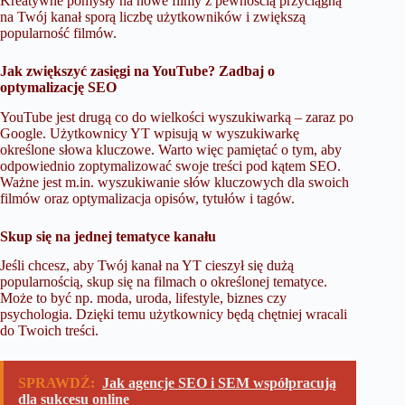
Kreatywne pomysły na nowe filmy z pewnością przyciągną
na Twój kanał sporą liczbę użytkowników i zwiększą
popularność filmów.
Jak zwiększyć zasięgi na YouTube? Zadbaj o
optymalizację SEO
YouTube jest drugą co do wielkości wyszukiwarką – zaraz po
Google. Użytkownicy YT wpisują w wyszukiwarkę
określone słowa kluczowe. Warto więc pamiętać o tym, aby
odpowiednio zoptymalizować swoje treści pod kątem SEO.
Ważne jest m.in. wyszukiwanie słów kluczowych dla swoich
filmów oraz optymalizacja opisów, tytułów i tagów.
Skup się na jednej tematyce kanału
Jeśli chcesz, aby Twój kanał na YT cieszył się dużą
popularnością, skup się na filmach o określonej tematyce.
Może to być np. moda, uroda, lifestyle, biznes czy
psychologia. Dzięki temu użytkownicy będą chętniej wracali
do Twoich treści.
SPRAWDŹ:
Jak agencje SEO i SEM współpracują
dla sukcesu online