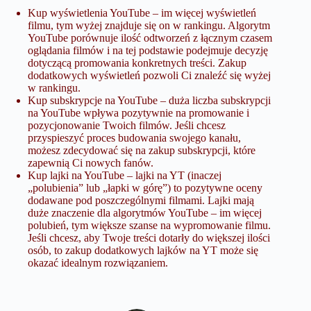
Kup wyświetlenia YouTube
– im więcej wyświetleń
filmu, tym wyżej znajduje się on w rankingu. Algorytm
YouTube porównuje ilość odtworzeń z łącznym czasem
oglądania filmów i na tej podstawie podejmuje decyzję
dotyczącą promowania konkretnych treści. Zakup
dodatkowych wyświetleń pozwoli Ci znaleźć się wyżej
w rankingu.
Kup subskrypcje na YouTube
– duża liczba subskrypcji
na YouTube wpływa pozytywnie na promowanie i
pozycjonowanie Twoich filmów. Jeśli chcesz
przyspieszyć proces budowania swojego kanału,
możesz zdecydować się na zakup subskrypcji, które
zapewnią Ci nowych fanów.
Kup lajki na YouTube
– lajki na YT (inaczej
„polubienia” lub „łapki w górę”) to pozytywne oceny
dodawane pod poszczególnymi filmami. Lajki mają
duże znaczenie dla algorytmów YouTube – im więcej
polubień, tym większe szanse na wypromowanie filmu.
Jeśli chcesz, aby Twoje treści dotarły do większej ilości
osób, to zakup dodatkowych lajków na YT może się
okazać idealnym rozwiązaniem.