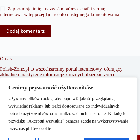
Zapisz moje imię i nazwisko, adres e-mail i stronę
internetową w tej przeglądarce do następnego komentowania.
Dodaj komentarz
O nas
Polish-Zone.pl to wszechstronny portal internetowy, oferujący
aktualne i praktyczne informacje z różnych dziedzin życia.
Naszym celem jest dostarczanie treści, które wspierają
czytelników w podejmowaniu świadomych decyzji oraz
Cenimy prywatność użytkowników
inspirowaniu do działania. Dbamy o to, aby nasze artykuły
były zrozumiałe i dostępne dla każdego, niezależnie od
Używamy plików cookie, aby poprawić jakość przeglądania,
poziomu wiedzy w danym zakresie.
wyświetlać reklamy lub treści dostosowane do indywidualnych
potrzeb użytkowników oraz analizować ruch na stronie. Kliknięcie
przycisku „Akceptuj wszystkie” oznacza zgodę na wykorzystywanie
przez nas plików cookie.
O nas