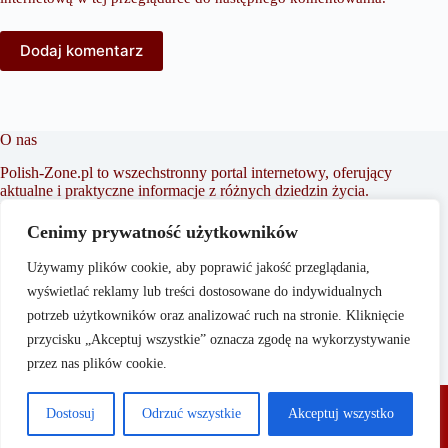
Dodaj komentarz
O nas
Polish-Zone.pl to wszechstronny portal internetowy, oferujący
aktualne i praktyczne informacje z różnych dziedzin życia.
Naszym celem jest dostarczanie treści, które wspierają
czytelników w podejmowaniu świadomych decyzji oraz
Cenimy prywatność użytkowników
inspirowaniu do działania. Dbamy o to, aby nasze artykuły
były zrozumiałe i dostępne dla każdego, niezależnie od
Używamy plików cookie, aby poprawić jakość przeglądania,
poziomu wiedzy w danym zakresie.
wyświetlać reklamy lub treści dostosowane do indywidualnych
potrzeb użytkowników oraz analizować ruch na stronie. Kliknięcie
przycisku „Akceptuj wszystkie” oznacza zgodę na wykorzystywanie
przez nas plików cookie.
O nas
Copyright © 2026 - Polish-
Polityka Prywatności
Dostosuj
Odrzuć wszystkie
Akceptuj wszystko
Zone.pl
Regulamin
Reklama
Kontakt