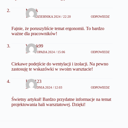
Misiak
16 PAŹDZIERNIKA 2024 / 22:20
ODPOWIEDZ
Fajnie, że poruszyliście temat ergonomii. To bardzo
ważne dla pracowników!
Wojtek99
20 LISTOPADA 2024 / 15:06
ODPOWIEDZ
Ciekawe podejście do wentylacji i izolacji. Na pewno
zastosuję te wskazówki w swoim warsztacie!
Kota123
27 GRUDNIA 2024 / 12:03
ODPOWIEDZ
Świetny artykuł! Bardzo przydatne informacje na temat
projektowania hali warsztatowej. Dzięki!