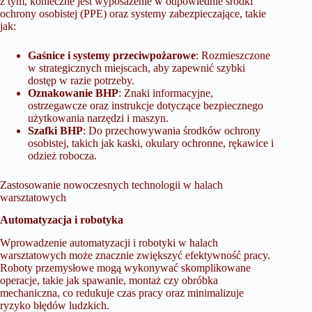
z tym, konieczne jest wyposażenie w odpowiednie środki
ochrony osobistej (PPE) oraz systemy zabezpieczające, takie
jak:
Gaśnice i systemy przeciwpożarowe
: Rozmieszczone
w strategicznych miejscach, aby zapewnić szybki
dostęp w razie potrzeby.
Oznakowanie BHP
: Znaki informacyjne,
ostrzegawcze oraz instrukcje dotyczące bezpiecznego
użytkowania narzędzi i maszyn.
Szafki BHP
: Do przechowywania środków ochrony
osobistej, takich jak kaski, okulary ochronne, rękawice i
odzież robocza.
Zastosowanie nowoczesnych technologii w halach
warsztatowych
Automatyzacja i robotyka
Wprowadzenie automatyzacji i robotyki w halach
warsztatowych może znacznie zwiększyć efektywność pracy.
Roboty przemysłowe mogą wykonywać skomplikowane
operacje, takie jak spawanie, montaż czy obróbka
mechaniczna, co redukuje czas pracy oraz minimalizuje
ryzyko błędów ludzkich.