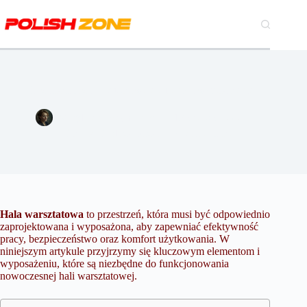
Przejdź
do
treści
Hala warsztatowa – kluczowe elementy i wyposażenie
Magdalena Szymańska
13 czerwca 2024
Biznes
,
Budownictwo
4 komentarze
Hala warsztatowa
to przestrzeń, która musi być odpowiednio
zaprojektowana i wyposażona, aby zapewniać efektywność
pracy, bezpieczeństwo oraz komfort użytkowania. W
niniejszym artykule przyjrzymy się kluczowym elementom i
wyposażeniu, które są niezbędne do funkcjonowania
nowoczesnej hali warsztatowej.